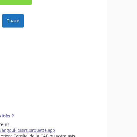
Thairé
vités ?
teurs.
//angoul-loisirs.pirouette.app
otient Familial de la CAF
ou votre avis