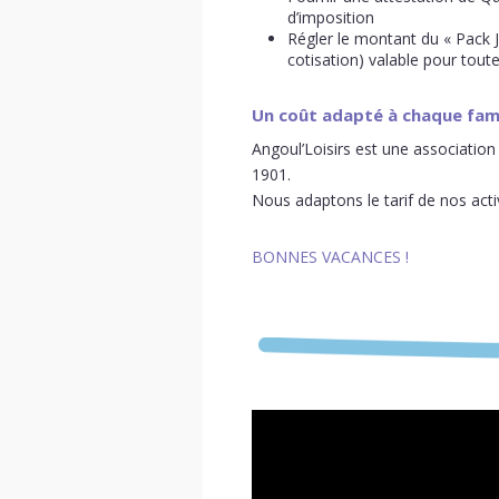
d’imposition
Régler le montant du « Pack 
cotisation)
valable pour toute
Un coût adapté à chaque fami
Angoul’Loisirs
est une
association
1901.
Nous adaptons le tarif de nos acti
BONNES VACANCES !
Lecteur
vidéo