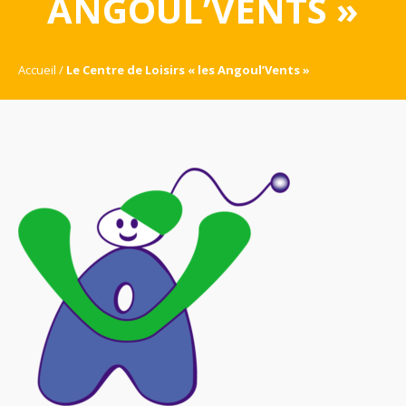
ANGOUL’VENTS »
Accueil
Le Centre de Loisirs « les Angoul’Vents »