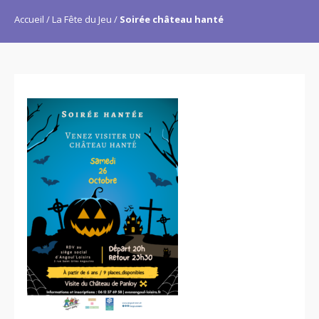
Accueil
La Fête du Jeu
Soirée château hanté