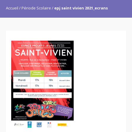
Accueil
Période Scolaire
epj saint vivien 2021_ecrans