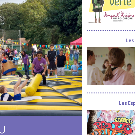
Les 
Les Es
EU